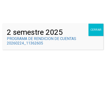
Correo Institucional
Syscolegio
2 semestre 2025
CERRAR
PROGRAMA DE RENDICION DE CUENTAS
20260224_11362605
GRADOS Y NIVELES
EDUCATIVOS
Inicio
Todos los cursos