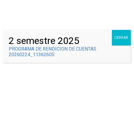
Correo Institucional
Syscolegio
2 semestre 2025
CERRAR
PROGRAMA DE RENDICION DE CUENTAS
20260224_11362605
SEDE SIMÓN
BOLIVAR
Inicio
Todos los cursos
Sede Simón Bolivar
SEGUNDO B