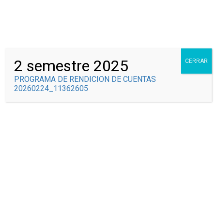
Correo Institucional
Syscolegio
2 semestre 2025
CERRAR
PROGRAMA DE RENDICION DE CUENTAS
20260224_11362605
SEDE SIMÓN
BOLIVAR
Inicio
Todos los cursos
Sede Simón Bolivar
SEGUNDO E