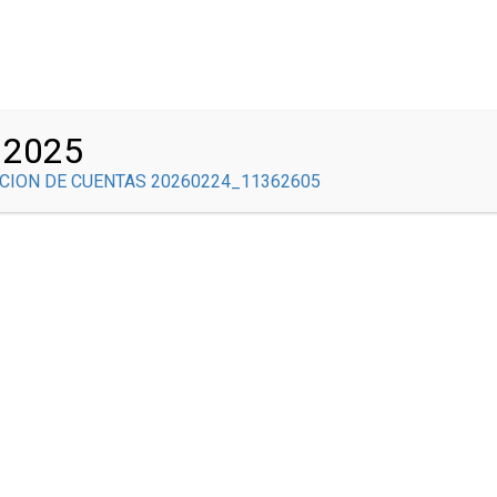
Correo Institucional
INICIO
COMITÉS
NOSOTROS
GOBIERNO ESCOLAR
 2025
ACONTECER BRAULISTA
SEDE CENTRAL
SED
CION DE CUENTAS 20260224_11362605
STRE