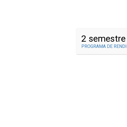
¿Tienes alguna pregunta?
info@brauliogonzalez.edu.co
2 semestre
PROGRAMA DE RENDI
SEDE CAMPE