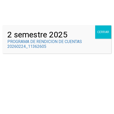
Correo Institucional
Syscolegio
2 semestre 2025
CERRAR
PROGRAMA DE RENDICION DE CUENTAS
20260224_11362605
EVALUACIÓN Y
SEGUIMIENTO
Inicio
Evaluación y Seguimiento