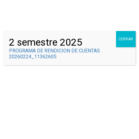
Correo Institucional
Syscolegio
2 semestre 2025
CERRAR
PROGRAMA DE RENDICION DE CUENTAS
20260224_11362605
CONSEJO DIRECTIVO
Inicio
Consejo Directivo
Miembros 2021