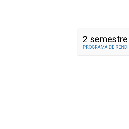
¿Tienes alguna pregunta?
info@brauliogonzalez.edu.co
2 semestre
PROGRAMA DE RENDI
NOSOTROS