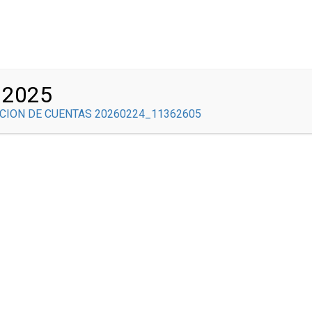
Correo Institucional
INICIO
COMITÉS
NOSOTROS
GOBIERNO ESCOLAR
 2025
ACONTECER BRAULISTA
SEDE CENTRAL
SED
CION DE CUENTAS 20260224_11362605