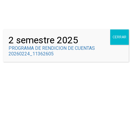
Correo Institucional
Syscolegio
2 semestre 2025
CERRAR
PROGRAMA DE RENDICION DE CUENTAS
20260224_11362605
GRADOS Y NIVELES
EDUCATIVOS
Inicio
Todos los cursos