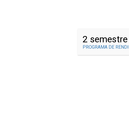
¿Tienes alguna pregunta?
info@brauliogonzalez.edu.co
2 semestre
PROGRAMA DE RENDI
GRADOS Y NI