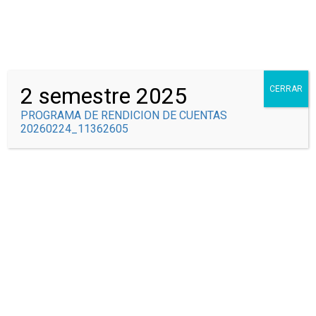
Correo Institucional
Syscolegio
2 semestre 2025
CERRAR
PROGRAMA DE RENDICION DE CUENTAS
20260224_11362605
RENDICIÓN DE
CUENTAS
Inicio
Eventos
INFORME CONTRACTUAL DE LA EMISORA