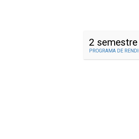
¿Tienes alguna pregunta?
info@brauliogonzalez.edu.co
2 semestre
PROGRAMA DE RENDI
NUESTRO EQU