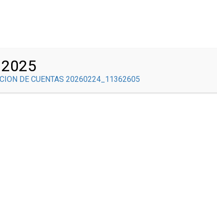
Correo Institucional
INICIO
COMITÉS
NOSOTROS
GOBIERNO ESCOLAR
 2025
ACONTECER BRAULISTA
SEDE CENTRAL
SED
CION DE CUENTAS 20260224_11362605
IPO