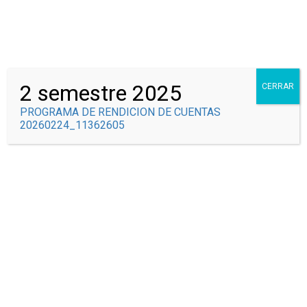
Correo Institucional
Syscolegio
2 semestre 2025
CERRAR
PROGRAMA DE RENDICION DE CUENTAS
20260224_11362605
SEDE CAMPESTRE
Inicio
Todos los cursos
Sede Campestre
TRANSICIÓN A
TRANSICIÓN A