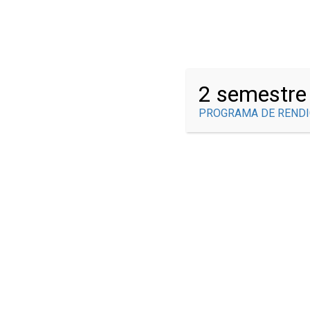
¿Tienes alguna pregunta?
info@brauliogonzalez.edu.co
2 semestre
PROGRAMA DE RENDI
SEDE CAMPE