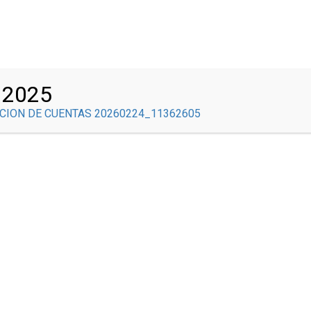
Correo Institucional
INICIO
COMITÉS
NOSOTROS
GOBIERNO ESCOLAR
 2025
ACONTECER BRAULISTA
SEDE CENTRAL
SED
CION DE CUENTAS 20260224_11362605
STRE