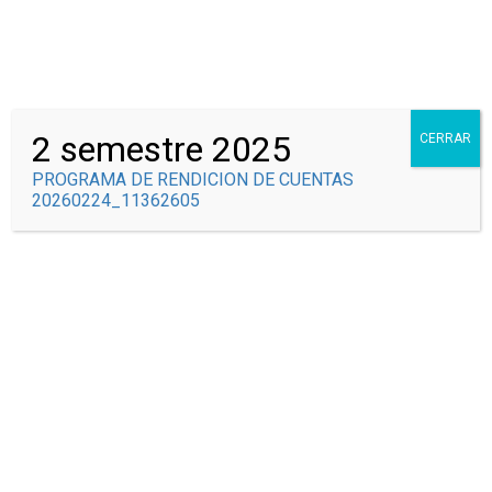
Correo Institucional
Syscolegio
2 semestre 2025
CERRAR
PROGRAMA DE RENDICION DE CUENTAS
20260224_11362605
SIN CATEGORÍA
Inicio
Sin categoría