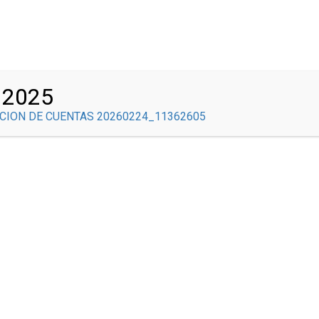
Correo Institucional
INICIO
COMITÉS
NOSOTROS
GOBIERNO ESCOLAR
 2025
ACONTECER BRAULISTA
SEDE CENTRAL
SED
CION DE CUENTAS 20260224_11362605