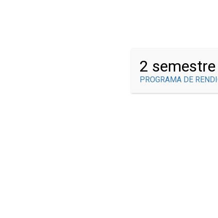
¿Tienes alguna pregunta?
info@brauliogonzalez.edu.co
2 semestre
PROGRAMA DE RENDI
SIEB