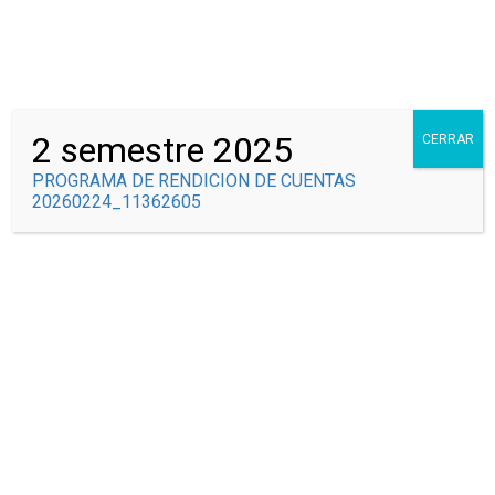
Correo Institucional
Syscolegio
2 semestre 2025
CERRAR
PROGRAMA DE RENDICION DE CUENTAS
20260224_11362605
NUESTRO EQUIPO
Inicio
Nuestro Equipo